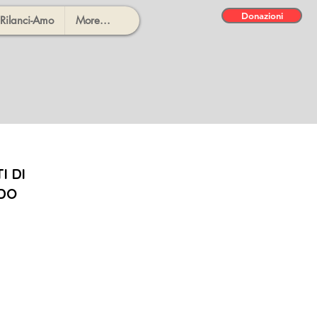
Donazioni
 Rilanci-Amo
More...
I DI
UDO